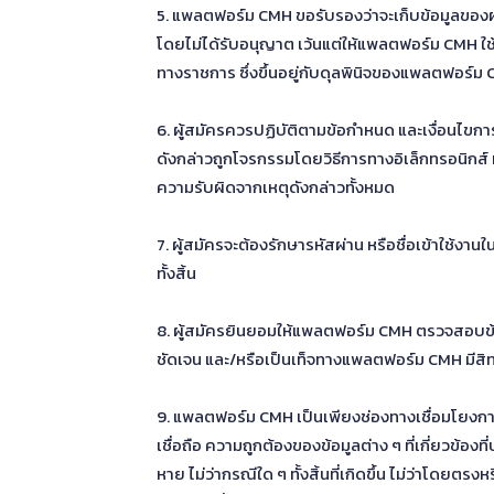
5. แพลตฟอร์ม CMH ขอรับรองว่าจะเก็บข้อมูลของผู้
โดยไม่ได้รับอนุญาต เว้นแต่ให้แพลตฟอร์ม CMH ใช
ทางราชการ ซึ่งขึ้นอยู่กับดุลพินิจของแพลตฟอร์ม
6. ผู้สมัครควรปฏิบัติตามข้อกำหนด และเงื่อนไข
ดังกล่าวถูกโจรกรรมโดยวิธีการทางอิเล็กทรอนิกส์
ความรับผิดจากเหตุดังกล่าวทั้งหมด
7. ผู้สมัครจะต้องรักษารหัสผ่าน หรือชื่อเข้าใช้
ทั้งสิ้น
8. ผู้สมัครยินยอมให้แพลตฟอร์ม CMH ตรวจสอบข้อม
ชัดเจน และ/หรือเป็นเท็จทางแพลตฟอร์ม CMH มีสิท
9. แพลตฟอร์ม CMH เป็นเพียงช่องทางเชื่อมโยงการต
เชื่อถือ ความถูกต้องของข้อมูลต่าง ๆ ที่เกี่ยวข
หาย ไม่ว่ากรณีใด ๆ ทั้งสิ้นที่เกิดขึ้น ไม่ว่าโดย