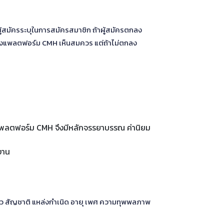
ผู้สมัครระบุในการสมัครสมาชิก ถ้าผู้สมัครตกลง
ี่ทางแพลตฟอร์ม CMH เห็นสมควร แต่ถ้าไม่ตกลง
งแพลตฟอร์ม CMH จึงมีหลักจรรยาบรรณ ค่านิยม
้งาน
ีผิว สัญชาติ แหล่งกำเนิด อายุ เพศ ความทุพพลภาพ