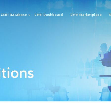
CMH Database
CMH Dashboard
CMH Marketplace
 THE CIRCULAR MATERI