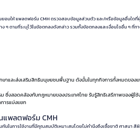
ะยินยอมให้ แพลตฟอร์ม CMH ตรวจสอบข้อมูลส่วนตัว และ/หรือข้อมูลอื่นใดที่
ง ๆ ตามที่ระบุไว้ในข้อตกลงดังกล่าว รวมทั้งข้อตกลงและเงื่อนไขอื่น ๆ ท
ษาและส่งเสริมสิทธิมนุษยชนพื้นฐาน ดังนั้นในทุกกิจการทั้งหมดขอ
ิธรรม ซึ่งสอดคล้องกับกฎหมายของประเทศไทย
รับรู้สิทธิเสรีภาพของผู้ใช
กการแบ่งแยก
้งานแพลตฟอร์ม CMH
มกันในการใช้งานที่มีคุณสมบัติเหมาะสมโดยไม่คำนึงถึงเชื้อชาติ ศาสนา ส