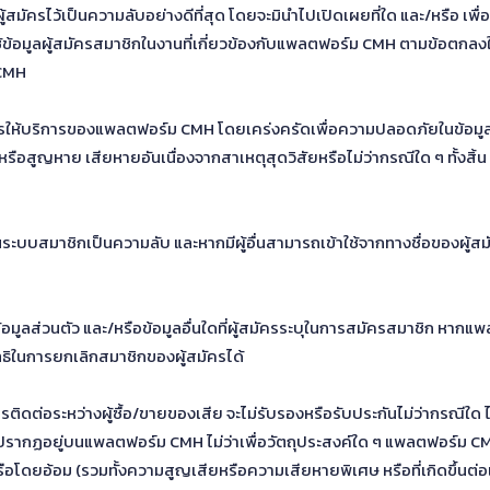
สมัครไว้เป็นความลับอย่างดีที่สุด โดยจะมินำไปเปิดเผยที่ใด และ/หรือ เพื
้ข้อมูลผู้สมัครสมาชิกในงานที่เกี่ยวข้องกับแพลตฟอร์ม CMH ตามข้อตกล
 CMH
การให้บริการของแพลตฟอร์ม CMH โดยเคร่งครัดเพื่อความปลอดภัยในข้อมูล
 หรือสูญหาย เสียหายอันเนื่องจากสาเหตุสุดวิสัยหรือไม่ว่ากรณีใด ๆ ทั้ง
งานในระบบสมาชิกเป็นความลับ และหากมีผู้อื่นสามารถเข้าใช้จากทางชื่อของผ
ูลส่วนตัว และ/หรือข้อมูลอื่นใดที่ผู้สมัครระบุในการสมัครสมาชิก หากแพล
ธิในการยกเลิกสมาชิกของผู้สมัครได้
ิดต่อระหว่างผู้ซื้อ/ขายของเสีย จะไม่รับรองหรือรับประกันไม่ว่ากรณีใด ไ
้องที่ปรากฏอยู่บนแพลตฟอร์ม CMH ไม่ว่าเพื่อวัตถุประสงค์ใด ๆ แพลตฟอร์
ตรงหรือโดยอ้อม (รวมทั้งความสูญเสียหรือความเสียหายพิเศษ หรือที่เกิดขึ้น