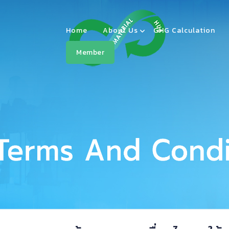
Home
About Us
GHG Calculation
Member
CMH -